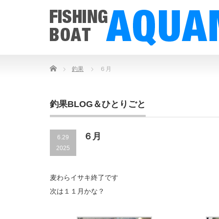
Home
釣果
６月
釣果BLOG＆ひとりごと
６月
6.29
2025
麦わらイサキ終了です
次は１１月かな？