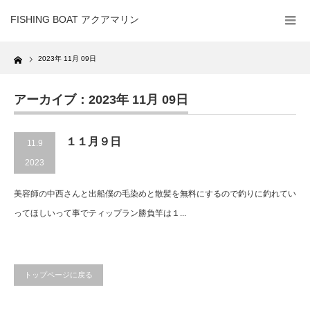
FISHING BOAT アクアマリン
Home
2023年 11月 09日
アーカイブ：2023年 11月 09日
１１月９日
11.9
2023
美容師の中西さんと出船僕の毛染めと散髪を無料にするので釣りに釣れてい
ってほしいって事でティップラン勝負竿は１...
トップページに戻る