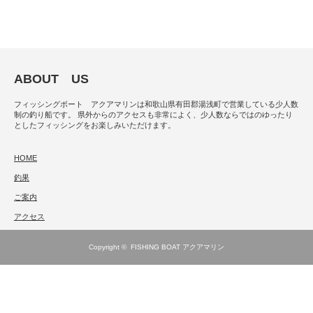
ABOUT US
フィッシングボート アクアマリンは和歌山県有田郡湯浅町で営業している少人数
制の釣り船です。 県外からのアクセスも非常によく、少人数ならではのゆったり
としたフィッシングをお楽しみいただけます。
HOME
釣果
ご案内
アクセス
Copyright ©
FISHING BOAT アクアマリン